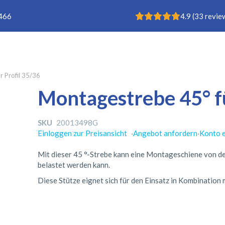
Rating: 4.9
 466
4.9
(
33
revie
r Profil 35/36
Montagestrebe 45° fü
SKU
20013498G
Einloggen zur Preisansicht
·
Angebot anfordern
·
Konto e
Mit dieser 45 °-Strebe kann eine Montageschiene von de
belastet werden kann.
Diese Stütze eignet sich für den Einsatz in Kombinatio