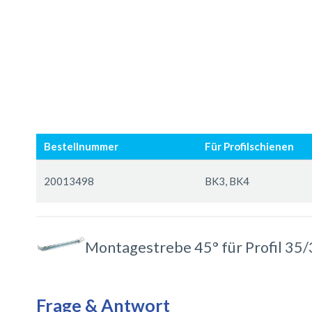
Zum
Zum
Ende
Anfang
Bestellnummer
Für Profilschienen
der
der
Bildergalerie
Bildergalerie
Gruppiert
springen
springen
Produkte
20013498
BK3, BK4
-
Artikel
Montagestrebe 45° für Profil 35
Frage & Antwort