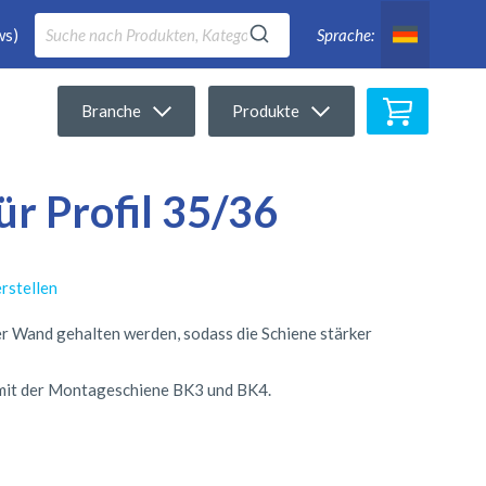
ws)
Sprache:
Mein War
Branche
Produkte
r Profil 35/36
rstellen
r Wand gehalten werden, sodass die Schiene stärker
n mit der Montageschiene BK3 und BK4.