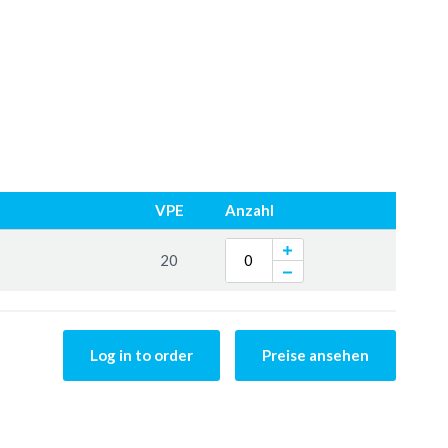
VPE
Anzahl
20
Log in to order
Preise ansehen