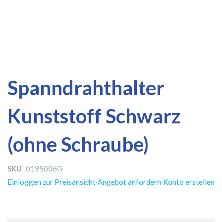
Zum
Zum
Spanndrahthalter
Ende
Anfang
der
der
Kunststoff Schwarz
Bildergalerie
Bildergalerie
springen
springen
(ohne Schraube)
SKU
0195006G
Einloggen zur Preisansicht
·
Angebot anfordern
·
Konto erstellen