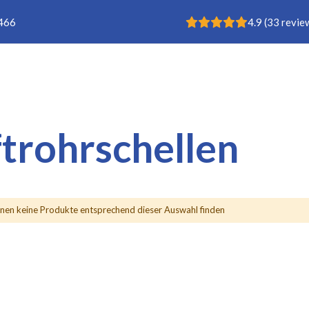
Rating: 4.9
 466
4.9
(
33
revie
Buisklem
ftrohrschellen
nen keine Produkte entsprechend dieser Auswahl finden