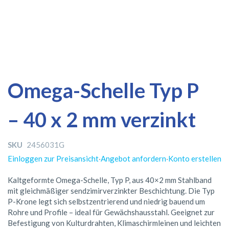
Zum
Zum
Omega-Schelle Typ P
Ende
Anfang
der
der
– 40 x 2 mm verzinkt
Bildergalerie
Bildergalerie
springen
springen
SKU
2456031G
Einloggen zur Preisansicht
·
Angebot anfordern
·
Konto erstellen
Kaltgeformte Omega-Schelle, Typ P, aus 40×2 mm Stahlband
mit gleichmäßiger sendzimirverzinkter Beschichtung. Die Typ
P-Krone legt sich selbstzentrierend und niedrig bauend um
Rohre und Profile – ideal für Gewächshausstahl. Geeignet zur
Befestigung von Kulturdrahten, Klimaschirmleinen und leichten