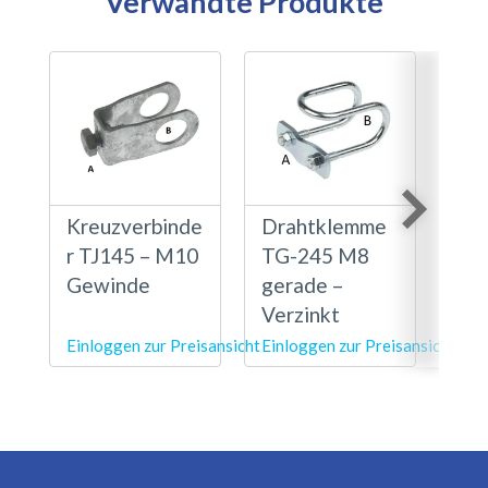
Verwandte Produkte
Kreuzverbinde
Drahtklemme
Fo
r TJ145 – M10
TG-245 M8
Cli
Gewinde
gerade –
Gal
Verzinkt
ver
Einloggen zur Preisansicht
Einloggen zur Preisansicht
Einl