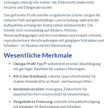
Leitungen ohne große Halter; die Zinkschicht widersteht
Feuchte und Düngeraerosolen.
Das geformte Profil und die vorgebohrten Löcher sorgen für
sicheren Halt und gleichmäßige Lastverteilung, während die
Aufbauhöhe entlang der Kulturreihen minimal bleibt. Die
Schelle sitzt rechtwinklig auf Bindern, Pfetten,
Rinnenaufhängungen und Servicerahmen und erlaubt schnelle,
reproduzierbare Verschraubungen mit gängigen Schrauben und
Scheiben – im Neubau und bei Nachrüstung.
Wesentliche Merkmale
Omega-Profil Typ P:
selbstzentrierende Umschlingung
mit geringer Bauhöhe für saubere Montagen.
40×2 mm Stahlband:
robuste Querschnittsdicke für
stabile Klemmkräfte an Rund- und Kastenprofilen.
Sendzimirverzinkt:
homogene Zinkschicht für
dauerhaften Korrosionsschutz im Gewächshaus.
Vorgebohrte Fixierung:
schnelle Schraubbefestigung
mit gängiger M-Befestigung und Scheiben.