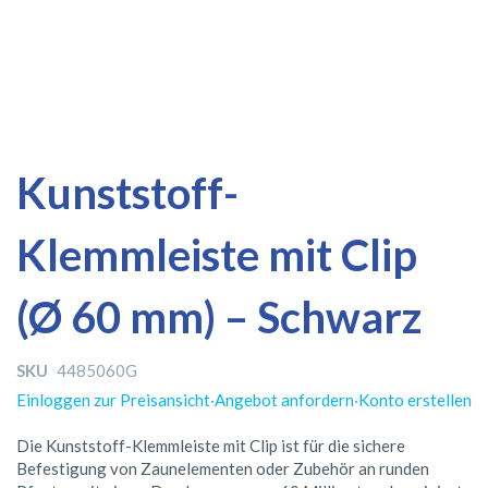
Zum
Zum
Kunststoff-
Ende
Anfang
der
der
Klemmleiste mit Clip
Bildergalerie
Bildergalerie
springen
springen
(Ø 60 mm) – Schwarz
SKU
4485060G
Einloggen zur Preisansicht
·
Angebot anfordern
·
Konto erstellen
Die Kunststoff-Klemmleiste mit Clip ist für die sichere
Befestigung von Zaunelementen oder Zubehör an runden