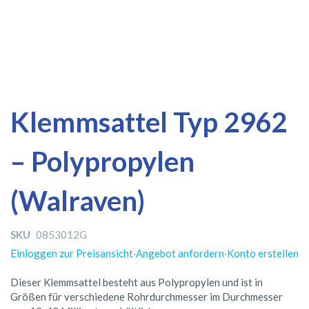
Zum
Zum
Klemmsattel Typ 2962
Ende
Anfang
der
der
– Polypropylen
Bildergalerie
Bildergalerie
springen
springen
(Walraven)
SKU
0853012G
Einloggen zur Preisansicht
·
Angebot anfordern
·
Konto erstellen
Dieser Klemmsattel besteht aus Polypropylen und ist in
Größen für verschiedene Rohrdurchmesser im Durchmesser