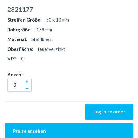
2821177
50 x 10 mm
178 mm
Stahlblech
feuerverzinkt
0
Log in to order
Preise ansehen