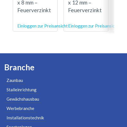
x 8 mm –
x 12 mm –
x 1
Feuerverzinkt
Feuerverzinkt
Feu
Einloggen zur Preisansicht
Einloggen zur Preisansicht
Einl
Branche
Zaunbau
Stalleinrichtung
Gewächshausbau
Werbebranche
Installationstechnik