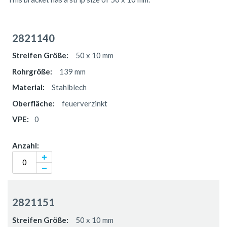
Gruppiert
Produkte
2821140
-
Artikel
50 x 10 mm
139 mm
Stahlblech
feuerverzinkt
0
2821151
50 x 10 mm