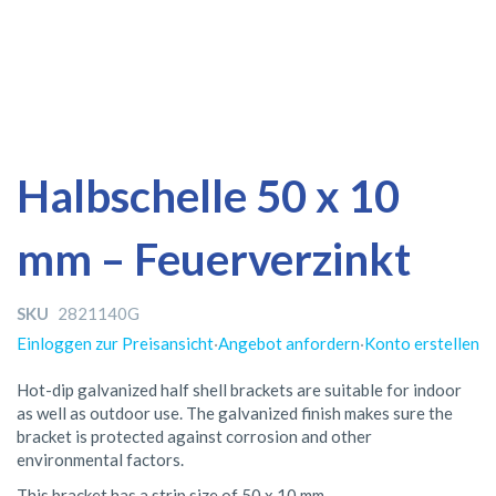
Zum
Zum
Halbschelle 50 x 10
Ende
Anfang
der
der
mm – Feuerverzinkt
Bildergalerie
Bildergalerie
springen
springen
SKU
2821140G
Einloggen zur Preisansicht
·
Angebot anfordern
·
Konto erstellen
Hot-dip galvanized half shell brackets are suitable for indoor
as well as outdoor use. The galvanized finish makes sure the
bracket is protected against corrosion and other
environmental factors.
This bracket has a strip size of 50 x 10 mm.