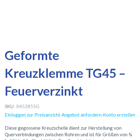
Zum
Zum
Geformte
Ende
Anfang
der
der
Kreuzklemme TG45 –
Bildergalerie
Bildergalerie
springen
springen
Feuerverzinkt
SKU
0452855G
Einloggen zur Preisansicht
·
Angebot anfordern
·
Konto erstellen
Diese gegossene Kreuzschelle dient zur Herstellung von
Querverbindungen zwischen Rohren und ist für Größen von ¾