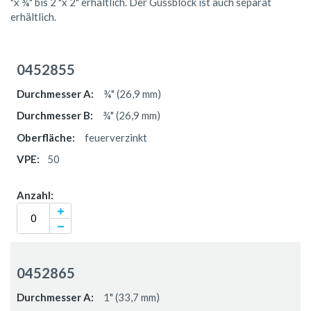
"x ¾" bis 2 "x 2" erhältlich. Der Gussblock ist auch separat
erhältlich.
Gruppiert
Produkte
0452855
-
Artikel
¾" (26,9 mm)
¾" (26,9 mm)
feuerverzinkt
50
0452865
1" (33,7 mm)