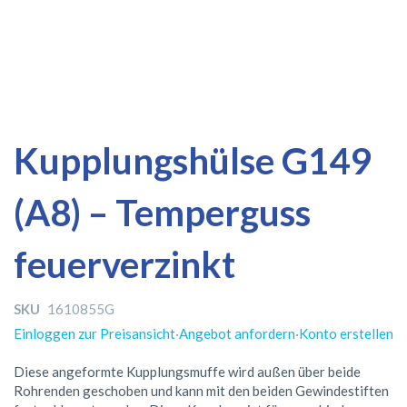
Zum
Zum
Kupplungshülse G149
Ende
Anfang
der
der
(A8) – Temperguss
Bildergalerie
Bildergalerie
springen
springen
feuerverzinkt
SKU
1610855G
Einloggen zur Preisansicht
·
Angebot anfordern
·
Konto erstellen
Diese angeformte Kupplungsmuffe wird außen über beide
Rohrenden geschoben und kann mit den beiden Gewindestiften