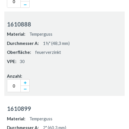
1610888
Temperguss
1½" (48,3 mm)
feuerverzinkt
30
1610899
Temperguss
2" (60,3 mm)