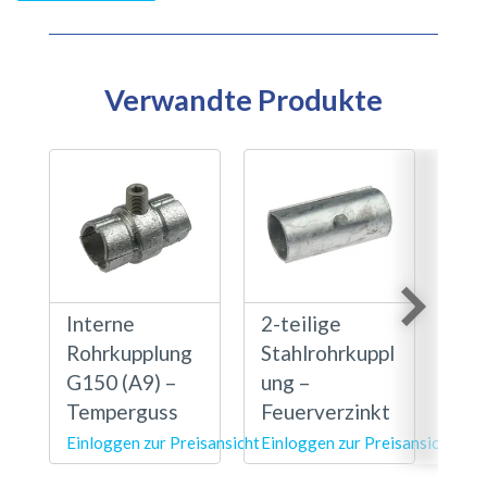
Verwandte Produkte
Interne
2-teilige
Sta
Rohrkupplung
Stahlrohrkuppl
shü
G150 (A9) –
ung –
Feu
Temperguss
Feuerverzinkt
Einloggen zur Preisansicht
Einloggen zur Preisansicht
Einl