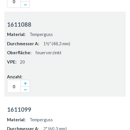
1611088
Temperguss
1½" (48,3 mm)
feuerverzinkt
20
1611099
Temperguss
2" (60,3 mm)