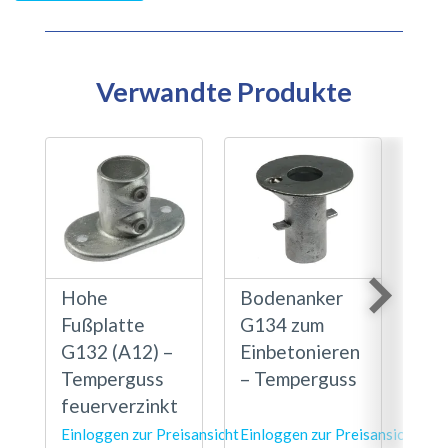
Verwandte Produkte
Hohe
Bodenanker
Fuß
Fußplatte
G134 zum
Sch
G132 (A12) –
Einbetonieren
G14
Temperguss
– Temperguss
Zol
feuerverzinkt
Einloggen zur Preisansicht
Einloggen zur Preisansicht
Einl