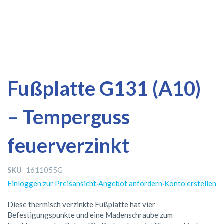
Zum
Zum
Fußplatte G131 (A10)
Ende
Anfang
der
der
– Temperguss
Bildergalerie
Bildergalerie
springen
springen
feuerverzinkt
SKU
1611055G
Einloggen zur Preisansicht
·
Angebot anfordern
·
Konto erstellen
Diese thermisch verzinkte Fußplatte hat vier
Befestigungspunkte und eine Madenschraube zum