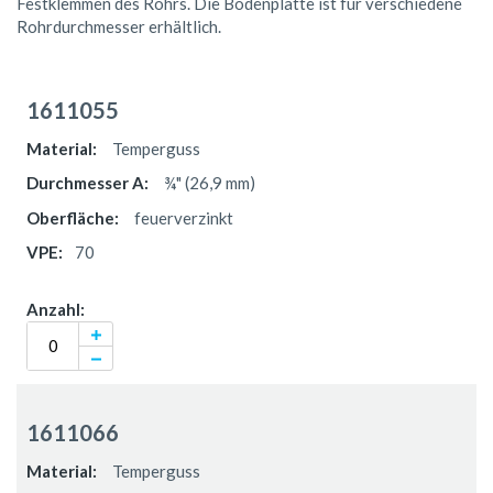
Festklemmen des Rohrs. Die Bodenplatte ist für verschiedene
Rohrdurchmesser erhältlich.
Gruppiert
Produkte
1611055
-
Artikel
Temperguss
¾" (26,9 mm)
feuerverzinkt
70
1611066
Temperguss