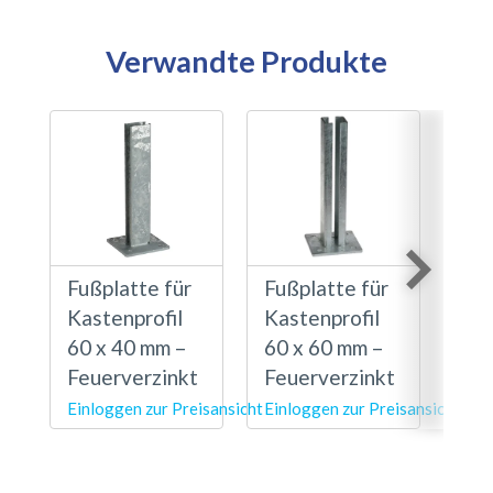
Verwandte Produkte
Fußplatte für
Fußplatte für
Fuß
Kastenprofil
Kastenprofil
Kas
60 x 40 mm –
60 x 60 mm –
80 
Feuerverzinkt
Feuerverzinkt
Feu
Einloggen zur Preisansicht
Einloggen zur Preisansicht
Einl