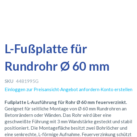
Zum
Zum
L-Fußplatte für
Ende
Anfang
der
der
Rundrohr Ø 60 mm
Bildergalerie
Bildergalerie
springen
springen
SKU
4481995G
Einloggen zur Preisansicht
·
Angebot anfordern
·
Konto erstellen
Fußplatte L-Ausführung für Rohr Ø 60 mm feuerverzinkt.
Geeignet für seitliche Montage von Ø 60 mm Rundrohren an
Betonrändern oder Wänden. Das Rohr wird über eine
geschweißte Führung mit 3 mm Wandstärke gesteckt und stabil
positioniert. Die Montagefläche besitzt zwei Bohrlöcher und
eine senkrechte, L-förmige Aufnahme. Feuerverzinkung schützt