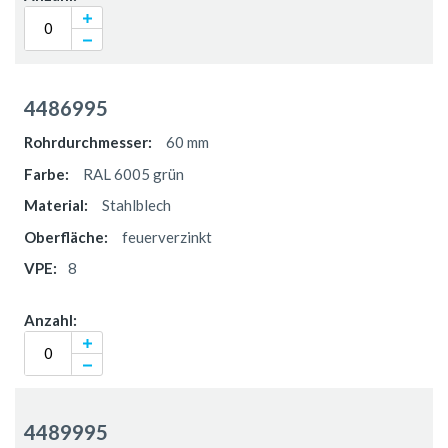
4486995
60 mm
RAL 6005 grün
Stahlblech
feuerverzinkt
8
4489995