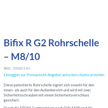
Zum
Zum
Bifix R G2 Rohrschelle
Ende
Anfang
der
der
– M8/10
Bildergalerie
Bildergalerie
springen
springen
SKU
3008014G
Einloggen zur Preisansicht
·
Angebot anfordern
·
Konto erstellen
Diese patentierte Rohrschelle eignet sich sowohl für den
Innen- als auch für den Außenbereich und wird mit zwei
Sicherheitsschrauben mit einem Sicherheitsverschluss
gesichert.
Durch die EPDM-Gummieinlage nach DIN 4109 sind die