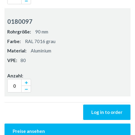
0180097
90 mm
RAL 7016 grau
Aluminium
80
Log in to order
Preise ansehen