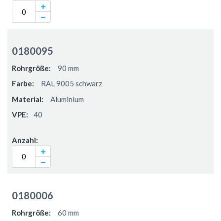
0180095
90 mm
RAL 9005 schwarz
Aluminium
40
0180006
60 mm