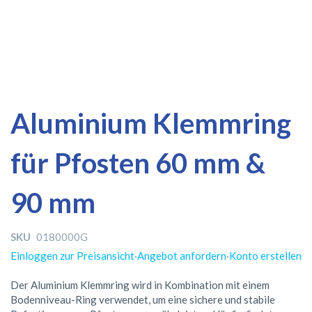
Zum
Zum
Aluminium Klemmring
Ende
Anfang
der
der
für Pfosten 60 mm &
Bildergalerie
Bildergalerie
springen
springen
90 mm
SKU
0180000G
Einloggen zur Preisansicht
·
Angebot anfordern
·
Konto erstellen
Der Aluminium Klemmring wird in Kombination mit einem
Bodenniveau-Ring verwendet, um eine sichere und stabile