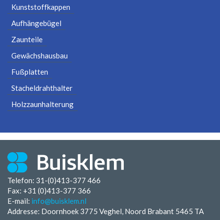
Kunststoffkappen
Aufhängebügel
Zaunteile
Gewächshausbau
Fußplatten
Stacheldrahthalter
Holzzaunhalterung
Telefon: 31-(0)413-377 466
Fax:
+31 (0)413-377 366
E-mail:
info@buisklem.nl
Addresse: Doornhoek 3775 Veghel, Noord Brabant 5465 TA